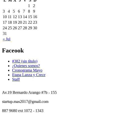
L
M
X
J
V
S
D
1
2
3
4
5
6
7
8
9
10
11
12
13
14
15
16
17
18
19
20
21
22
23
24
25
26
27
28
29
30
31
« Jul
Faceook
#382 (sin título)
¿Quienes somos?
Cronograma Mayo
Etapa Lanza y Crece
Staff
Av.19 Bernardo Arango #7b - 155
startup.mas2017@gmail.com
887 9680 ext 1072 - 1343